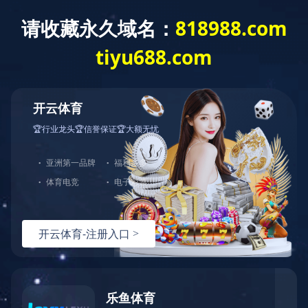
乐鱼网页版登录入口
乐鱼网页版登录入口-乐鱼（中国） 是一家集技术研发、生
产加工、销售服务、物流运输于一体的大型精细化学品制造
企业，中国民营500强企业、中国石油和化工500强企业。